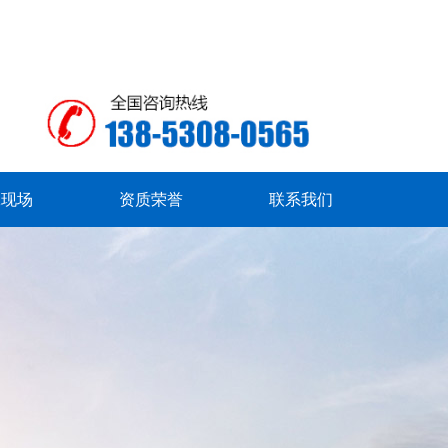
工现场
资质荣誉
联系我们
{{inde