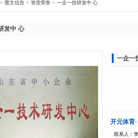
>
图文信息
>
资质荣誉
>
一企一技研发中 心
研发中 心
一企一
开元体育
联系人：李经理：