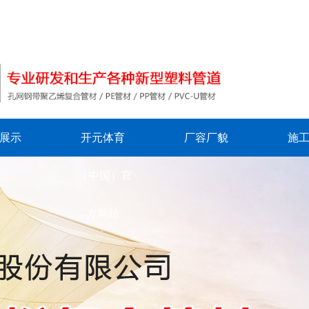
展示
开元体育
厂容厂貌
施
·（中国）官
方网站