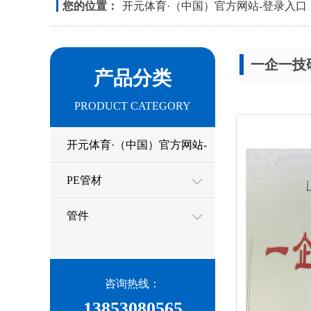
您的位置：
开元体育·（中国）官方网站-登录入口
一企一技
产品分类
PRODUCT CATEGORY
开元体育·（中国）官方网站-
登录入口 聚乙烯复合管材
PE管材
管件
咨询热线：
13853080565