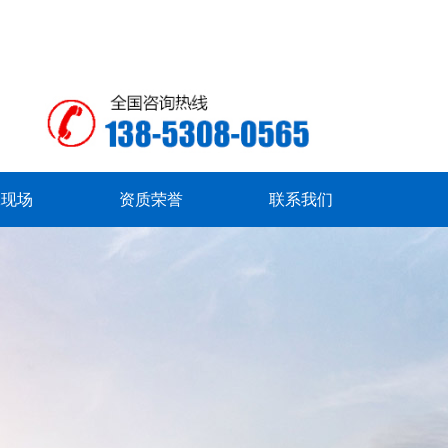
工现场
资质荣誉
联系我们
{{inde