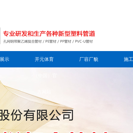
展示
开元体育
厂容厂貌
施
·（中国）官
方网站