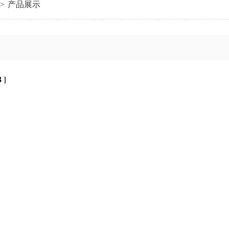
>
产品展示
3
]