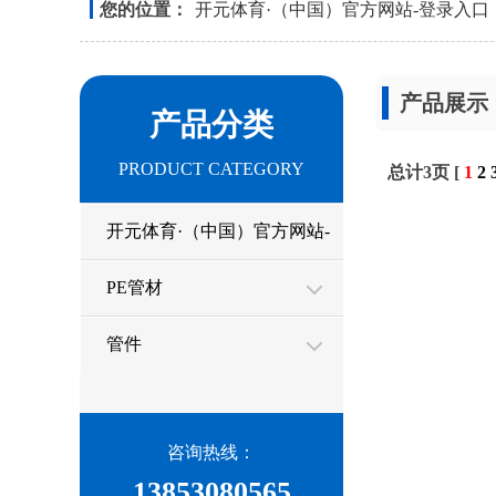
您的位置：
开元体育·（中国）官方网站-登录入口
产品展示
产品分类
PRODUCT CATEGORY
总计3页 [
1
2
开元体育·（中国）官方网站-
登录入口 聚乙烯复合管材
PE管材
管件
咨询热线：
13853080565