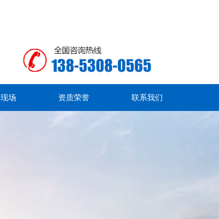
工现场
资质荣誉
联系我们
{{inde