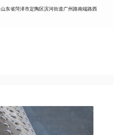
：山东省菏泽市定陶区滨河街道广州路南端路西