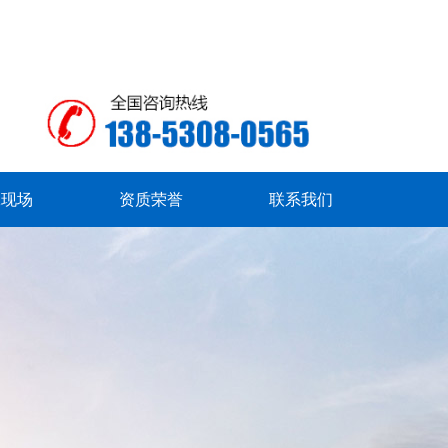
工现场
资质荣誉
联系我们
{{inde