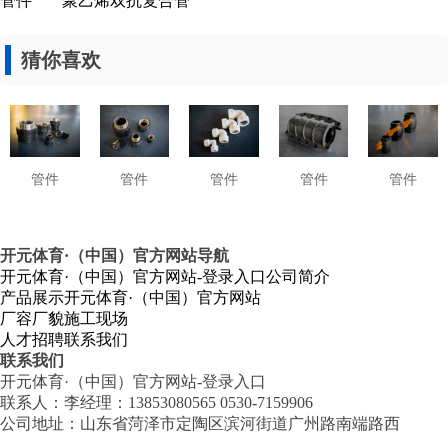
管件
聚乙烯双抗复合管
猜你喜欢
管件
管件
管件
管件
管件
开元体育·（中国）官方网站导航
开元体育·（中国）官方网站-登录入口
公司简介
产品展示
开元体育·（中国）官方网站
厂容厂貌
施工现场
人才招聘
联系我们
联系我们
开元体育·（中国）官方网站-登录入口
联系人：李经理：13853080565 0530-7159906
公司地址：山东省菏泽市定陶区滨河街道广州路南端路西