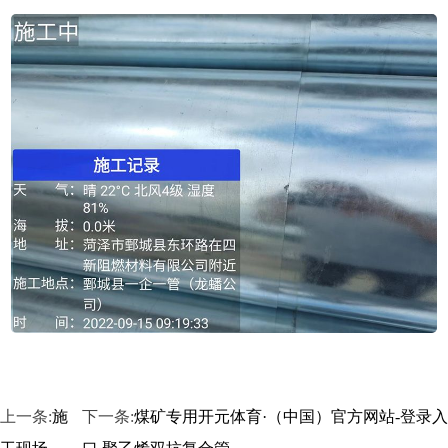
上一条:
施
下一条:
煤矿专用开元体育·（中国）官方网站-登录入