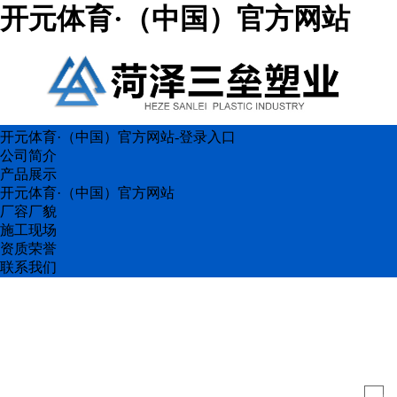
开元体育·（中国）官方网站
开元体育·（中国）官方网站-登录入口
公司简介
产品展示
开元体育·（中国）官方网站
厂容厂貌
施工现场
资质荣誉
联系我们
{{inde